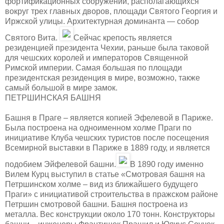
фортификационных сооружений, располагающихся
вокруг трех главных дворов, площади Святого Георгия и
Иржской улицы. Архитектурная доминанта — собор
Святого Вита.
Сейчас крепость является
резиденцией президента Чехии, раньше была таковой
для чешских королей и императоров Священной
Римской империи. Самая большая по площади
президентская резиденция в мире, возможно, также
самый большой в мире замок.
ПЕТРШИНСКАЯ БАШНЯ
Башня в Праге – является копией Эфелевой в Париже.
Была построена на одноименном холме Праги по
инициативе Клуба чешских туристов после посещения
Всемирной выставки в Париже в 1889 году, и является
подобием Эйфелевой башни.
В 1890 году именно
Вилем Курц выступил в статье «Смотровая башня на
Петршинском холме – вид из ближайшего будущего
Праги» с инициативой строительства в пражском районе
Петршин смотровой башни. Башня построена из
металла. Вес конструкции около 170 тонн. Конструкторы