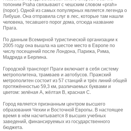
топоним Praha связывают с чешским словом «prah»
(порог). Одной из самых популярных является легенда о
Либуше. Она отправила слуг в лес, которые там нашли
человека, тесавшего порог дома, отсюда название
Прага.
По данным Всемирной туристической организации к
2005 году она вышла на шестое место в Европе по
числу посещений после Лондона, Парижа, Рима,
Мадрида и Берлина.
Городской транспорт Праги включает в себя систему
метрополитена, трамваев и автобусов. Пражский
метрополитен состоит из 57 станций и трёх линий общей
протяжённостью 59,3 км, различаемых буквами и
цветом: зелёная А, жёлтая В, красная С.
Город является признанным центром высшего
образования Чехии и Восточной Европы. В настоящее
время в нём насчитывается 8 высших учебных
заведений, финансируемых из государственного
бюджета.