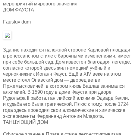
мероприятий мирового значения.
ДОМ ФАУСТА
Faustuv dum
Здание находится на южной стороне Карловой площади
в ренессансном стиле с барочными изменениями, имеет
при себе большой сад. Дом известен благодаря легенде,
согласно которой здесь жил немецкий учёный и
чернокнижник Иоганн Фауст. Ещё в XIV веке на этом
месте стоял Опавский дом — дворец ветви
Пржемысловичей, в котором князь Вацлав занимался
алхимией. В 1590 году в доме Фауста при дворе
Рудольфа II работал английский алхимик Эдвард Келли,
и судьба его была трагической. Плюс к тому, после 1724
года здесь проводил свои алхимические и химические
эксперименты Фердинанд Антонин Младота.
ТАНЦУЮЩИЙ ДОМ
Офисное здание в Праге в стиле деконструктивизма,